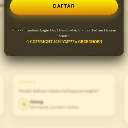
bung bersama stus vm777?
DAFTAR
Vm777: Panduan Login Dan Download Apk Vm77 Terbaru Dengan
Mudah
© COPYRIGHT 2026 VM777 x GREENHORN
★★★★★
“Mudah diakses melalui berbagai perangkat."
Gilang
X
Palembang, Sumatera Selatan