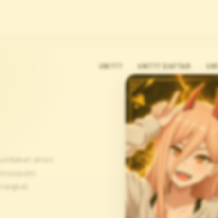
VM777
VM777 DAFTAR
VM
yediakan akses
terpopuler,
erangkat.