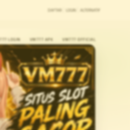
DAFTAR
LOGIN
ALTERNATIF
777 LOGIN
VM777 APK
VM777 OFFICIAL