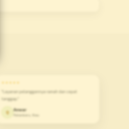
★★★★★
"Layanan pelanggannya ramah dan cepat
tanggap."
Anwar
Q
Pekanbaru, Riau