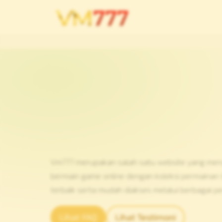
Vm777 merupakan salah satu website yang men
bermain game online dengan koleksi permainan 
terbaik serta mudah diakses melalui berbagai p
Lihat FAQ
Lihat Testimoni