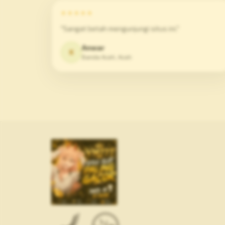
★★★★★
"Sangat betah mengunjungi situs ini."
Anwar
K
Banda Aceh, Aceh