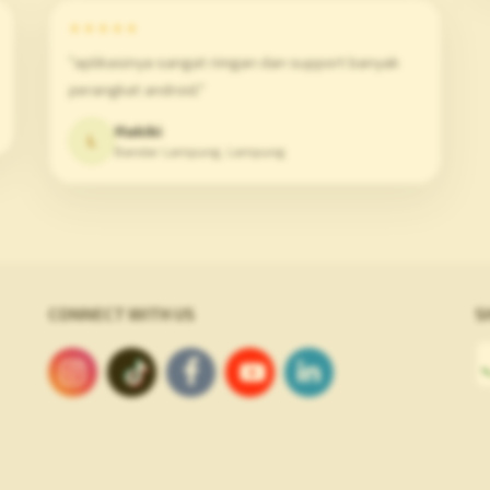
★★★★★
"aplikasinya sangat rimgan dan support banyak
perangkat android."
Hakiki
L
Bandar Lampung, Lampung
CONNECT WITH US
S